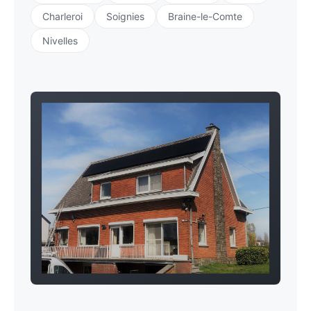
Charleroi
Soignies
Braine-le-Comte
Nivelles