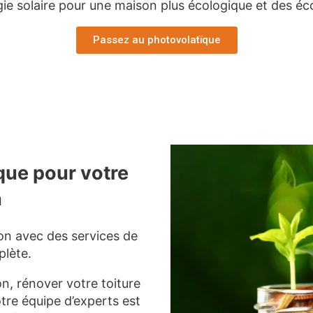
rgie solaire pour une maison plus écologique et des é
Passez au photovolatïque
que pour votre
n
on avec des services de
lète.
on, rénover votre toiture
otre équipe d’experts est