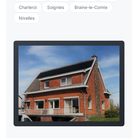
Charleroi
Soignies
Braine-le-Comte
Nivelles