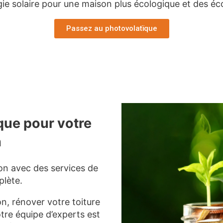
rgie solaire pour une maison plus écologique et des é
Passez au photovolatïque
que pour votre
n
on avec des services de
lète.
on, rénover votre toiture
otre équipe d’experts est