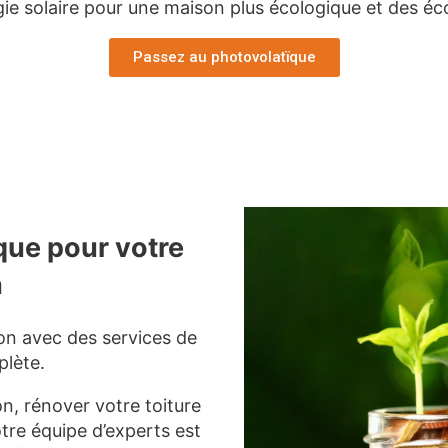
rgie solaire pour une maison plus écologique et des é
Passez au photovolatïque
que pour votre
n
on avec des services de
lète.
on, rénover votre toiture
otre équipe d’experts est