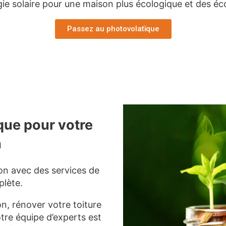
rgie solaire pour une maison plus écologique et des é
Passez au photovolatïque
que pour votre
n
on avec des services de
lète.
on, rénover votre toiture
otre équipe d’experts est